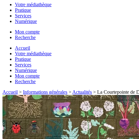
Votre médiathèque
Pratique
Services
Numérique
Mon compte
Recherche
Accueil
Votre médiathèque
Pratique
Services
Numérique
Mon compte
Recherche
Accueil
>
Informations générales
>
Actualités
>
La Courtepointe de 