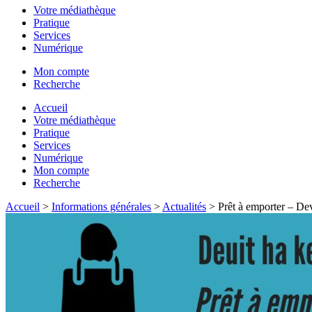
Votre médiathèque
Pratique
Services
Numérique
Mon compte
Recherche
Accueil
Votre médiathèque
Pratique
Services
Numérique
Mon compte
Recherche
Accueil
>
Informations générales
>
Actualités
>
Prêt à emporter – De